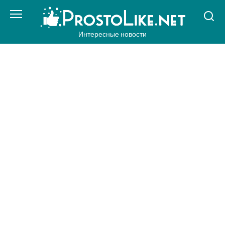
Перейти
к
контенту
Интересные новости