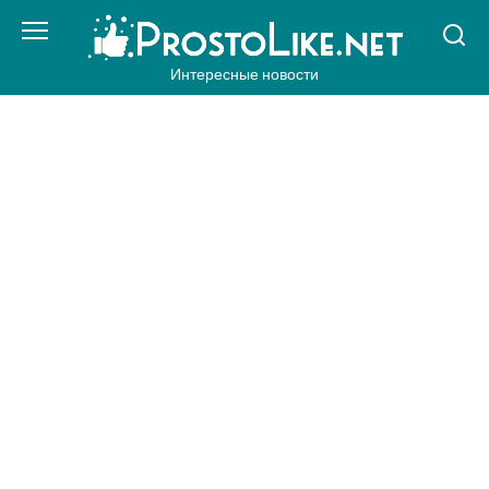
Перейти
к
контенту
Интересные новости