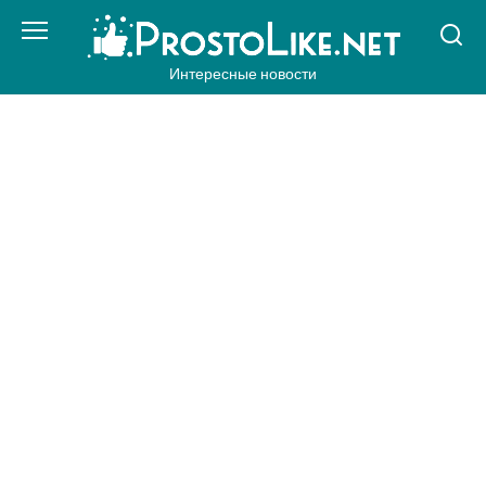
Перейти
к
контенту
Интересные новости