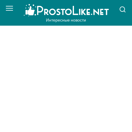
Перейти
к
контенту
Интересные новости