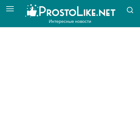
Перейти
к
контенту
Интересные новости