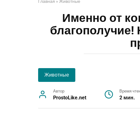
Главная
»
Животные
Именно от ко
благополучие! 
п
Животные
Автор
Время чте
ProstoLike.net
2 мин.