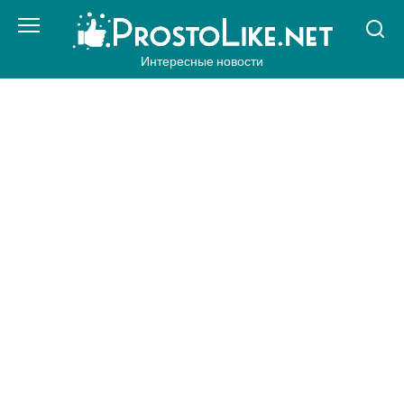
Перейти
к
контенту
Интересные новости