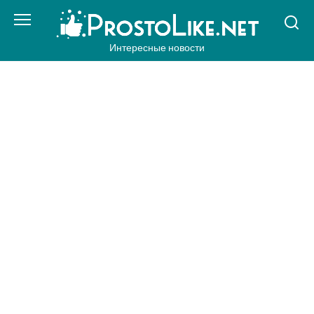
Перейти
к
контенту
Интересные новости