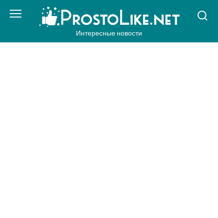
Перейти
к
контенту
Интересные новости