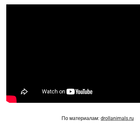
По материалам:
drollanimals.ru