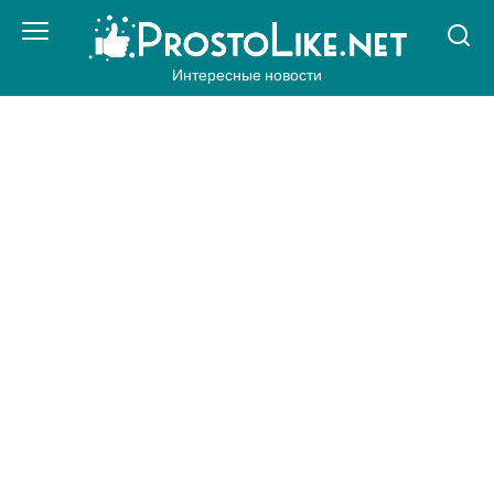
Перейти
к
контенту
Интересные новости