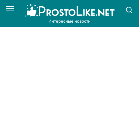
Перейти
к
контенту
Интересные новости