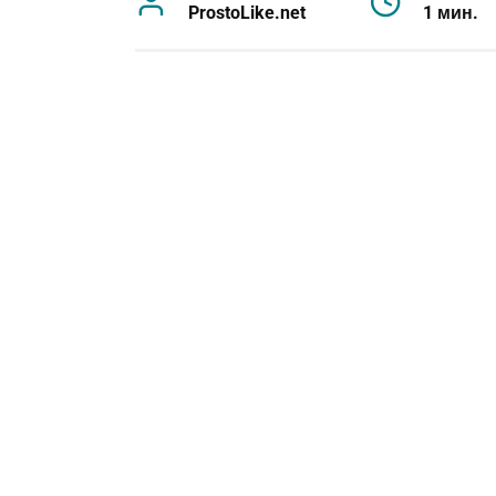
ProstoLike.net
1 мин.