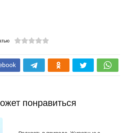
атью
ebook
ожет понравиться