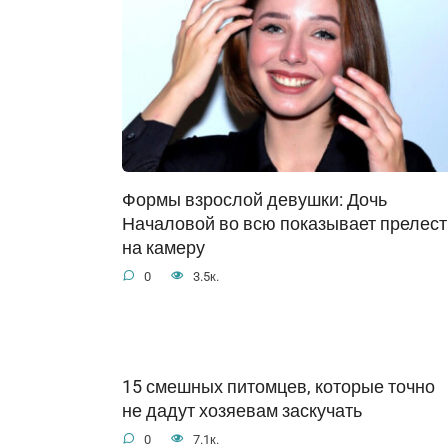
Формы взрослой девушки: Дочь
Началовой во всю показывает прелест
на камеру
0
3.5к.
15 смешных питомцев, которые точно
не дадут хозяевам заскучать
0
7.1к.