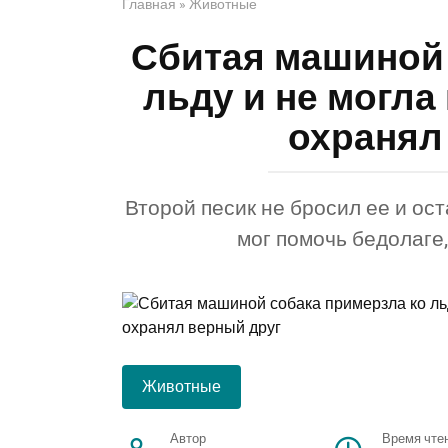
Главная
»
Животные
Сбитая машиной 
льду и не могла
охранял
Второй песик не бросил ее и ост
мог помочь бедолаге
Животные
Автор
Время чте