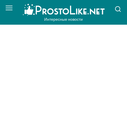
Перейти
к
контенту
Интересные новости