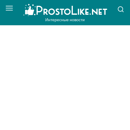
Перейти
к
контенту
Интересные новости