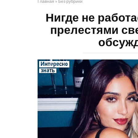
Главная
»
Без рубрики
Нигде не работа
прелестями св
обсужд