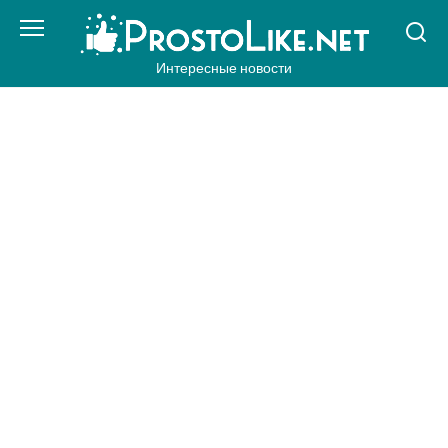
Перейти
к
контенту
Интересные новости