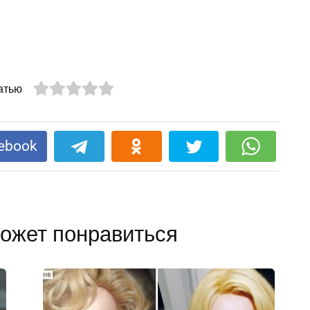
атью
ebook
ожет понравиться