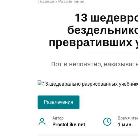
Главная
»
Развлечения
13 шедевр
бездельнико
превративших 
Вот и непонятно, наказыват
Развлечения
Автор
Время чте
ProstoLike.net
1 мин.