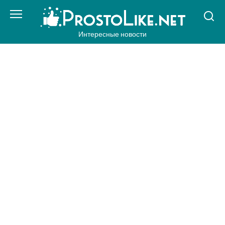
Перейти
к
контенту
Интересные новости