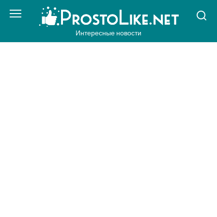
Перейти
к
контенту
Интересные новости