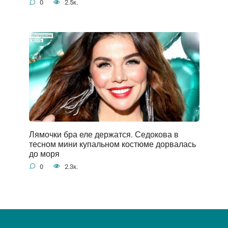
0
2.5к.
Лямочки бра еле держатся. Седокова в
тесном мини купальном костюме дорвалась
до моря
0
2.3к.