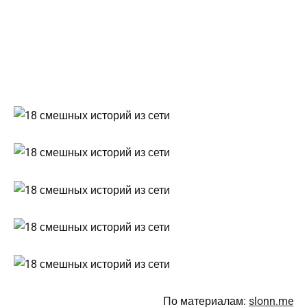
По материалам:
slonn.me