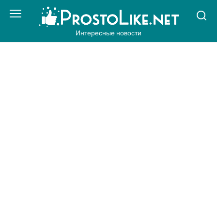
Перейти
к
контенту
Интересные новости