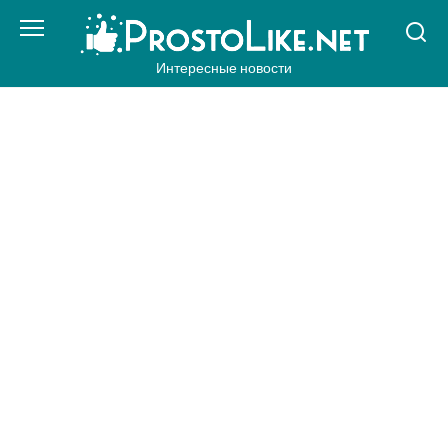
Перейти
к
контенту
Интересные новости