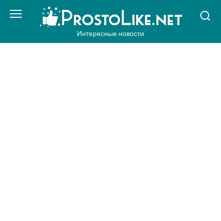
Перейти
к
контенту
Интересные новости