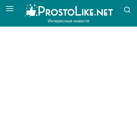
Перейти
к
контенту
Интересные новости