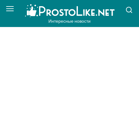
Перейти
к
контенту
Интересные новости