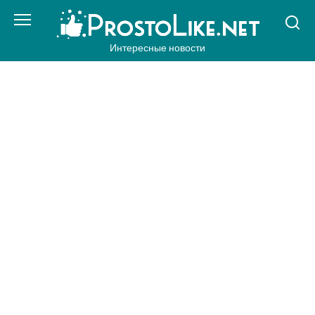
Перейти
к
контенту
Интересные новости