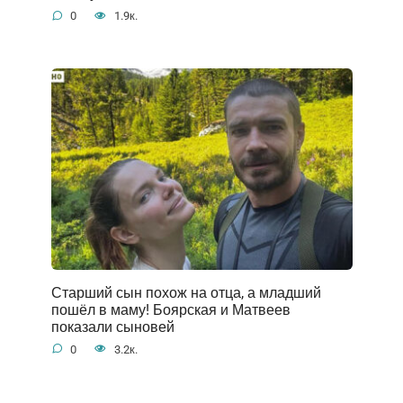
0
1.9к.
Старший сын похож на отца, а младший
пошёл в маму! Боярская и Матвеев
показали сыновей
0
3.2к.