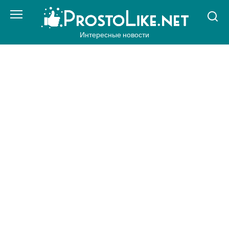
Перейти
к
контенту
Интересные новости