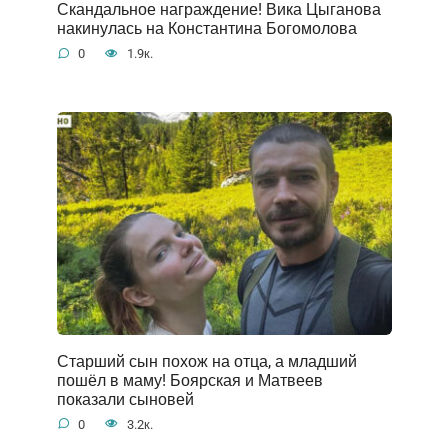
Скандальное награждение! Вика Цыганова
накинулась на Константина Богомолова
0
1.9к.
Старший сын похож на отца, а младший
пошёл в маму! Боярская и Матвеев
показали сыновей
0
3.2к.