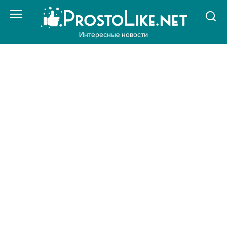
Перейти
к
контенту
Интересные новости