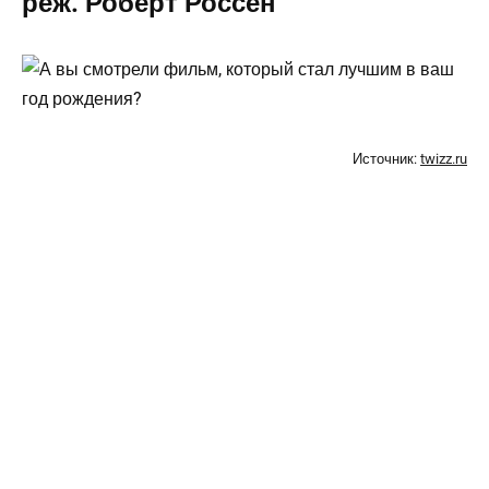
реж. Роберт Россен
Источник:
twizz.ru