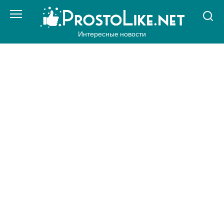
Перейти
к
контенту
Интересные новости