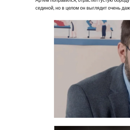
Артём поправился, отрастил густую бороду
сединой, но в целом он выглядит очень даж