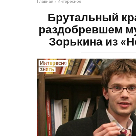
Главная
»
Интересное
Брутальный кра
раздобревшем му
Зорькина из «Н