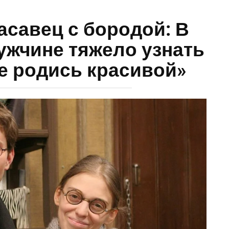
савец с бородой: В
жчине тяжело узнать
е родись красивой»