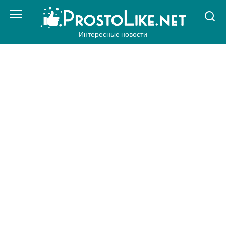
Перейти
к
контенту
Интересные новости