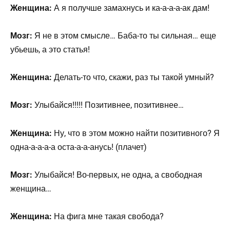
Женщина:
А я получше замахнусь и ка-а-а-а-ак дам!
Мозг:
Я не в этом смысле… Баба-то ты сильная… еще
убьешь, а это статья!
Женщина:
Делать-то что, скажи, раз ты такой умный?
Мозг:
Улыбайся!!!!! Позитивнее, позитивнее…
Женщина:
Ну, что в этом можно найти позитивного? Я
одна-а-а-а-а оста-а-а-анусь! (плачет)
Мозг:
Улыбайся! Во-первых, не одна, а свободная
женщина…
Женщина:
На фига мне такая свобода?