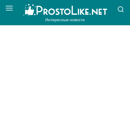
Перейти
к
контенту
Интересные новости