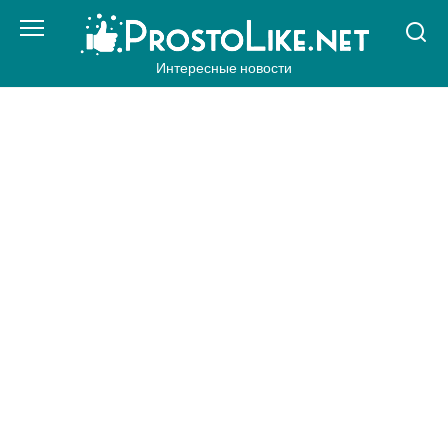
Перейти
к
контенту
Интересные новости