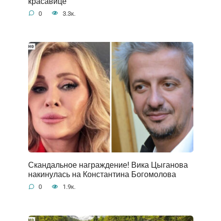
красавице
0
3.3к.
Скандальное награждение! Вика Цыганова
накинулась на Константина Богомолова
0
1.9к.