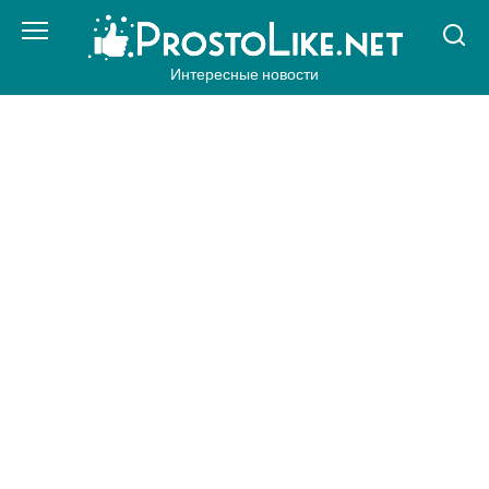
Перейти
к
контенту
Интересные новости