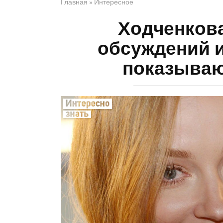
Главная
»
Интересное
Ходченков
обсуждений и
показываю