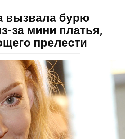
а вызвала бурю
з-за мини платья,
щего прелести