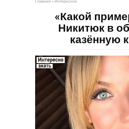
Главная
»
Интересное
«Какой приме
Никитюк в об
казённую к