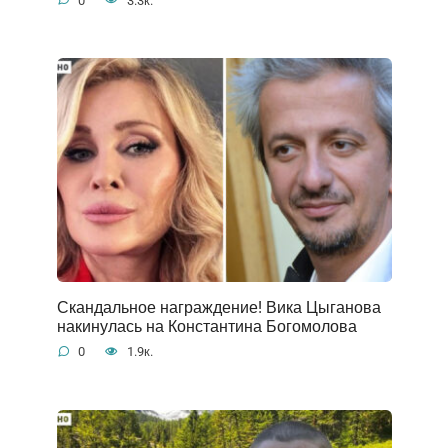
0
3.3к.
Скандальное награждение! Вика Цыганова
накинулась на Константина Богомолова
0
1.9к.