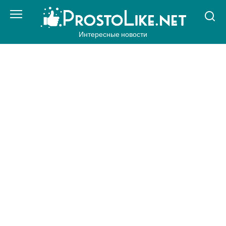
Перейти
к
контенту
Интересные новости