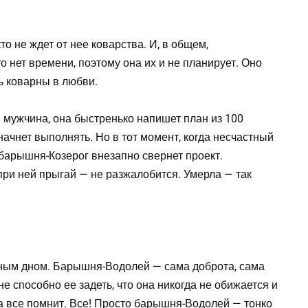
то не ждет от нее коварства. И, в общем,
то нет времени, поэтому она их и не планирует. Оно
ь коварны в любви.
 мужчина, она быстренько напишет план из 100
 начнет выполнять. Но в тот момент, когда несчастный
 барышня-Козерог внезапно свернет проект.
 при ней прыгай — не разжалобится. Умерла — так
ным дном. Барышня-Водолей — сама доброта, сама
 не способно ее задеть, что она никогда не обижается и
на все помнит. Все! Просто барышня-Водолей — тонко