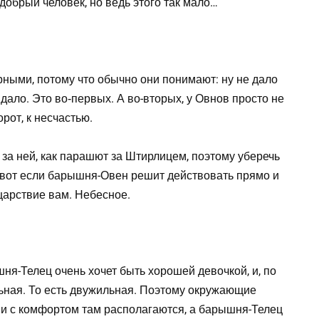
добрый человек, но ведь этого так мало…
ыми, потому что обычно они понимают: ну не дало
дало. Это во‑первых. А во-вторых, у Овнов просто не
орот, к несчастью.
а ней, как парашют за Штирлицем, поэтому уберечь
А вот если барышня-Овен решит действовать прямо и
 царствие вам. Небесное.
ня-Телец очень хочет быть хорошей девочкой, и, по
ильная. То есть двужильная. Поэтому окружающие
 и с комфортом там располагаются, а барышня-Телец