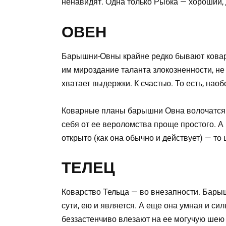
ненавидят. Одна только Рыбка — хороший, 
ОВЕН
Барышни-Овны крайне редко бывают коварн
им мироздание таланта злокозненности, не 
хватает выдержки. К счастью. То есть, наоб
Коварные планы барышни Овна волочатся з
себя от ее вероломства проще простого. 
открыто (как она обычно и действует) — то
ТЕЛЕЦ
Коварство Тельца — во внезапности. Барыш
сути, ею и является. А еще она умная и с
беззастенчиво влезают на ее могучую шею