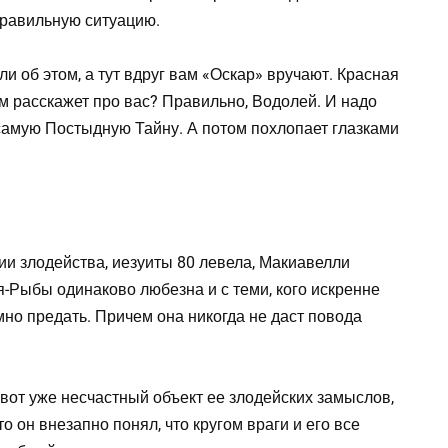
правильную ситуацию.
и об этом, а тут вдруг вам «Оскар» вручают. Красная
м расскажет про вас? Правильно, Водолей. И надо
 самую Постыдную Тайну. А потом похлопает глазками
и злодейства, иезуиты 80 левела, Макиавелли
я-Рыбы одинаково любезна и с теми, кого искренне
мно предать. Причем она никогда не даст повода
и вот уже несчастный объект ее злодейских замыслов,
о он внезапно понял, что кругом враги и его все