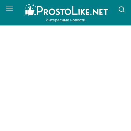
Перейти
к
контенту
Интересные новости