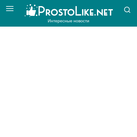
Перейти
к
контенту
Интересные новости