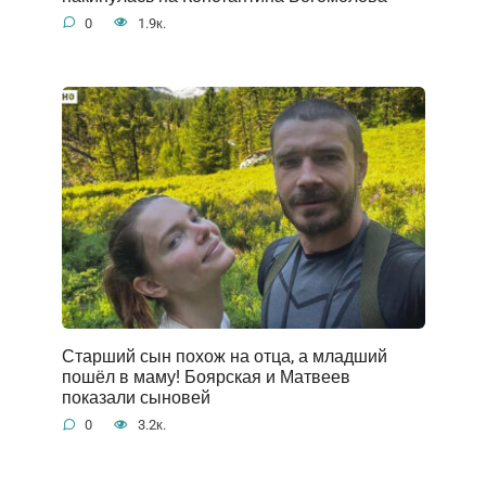
0
1.9к.
Старший сын похож на отца, а младший
пошёл в маму! Боярская и Матвеев
показали сыновей
0
3.2к.