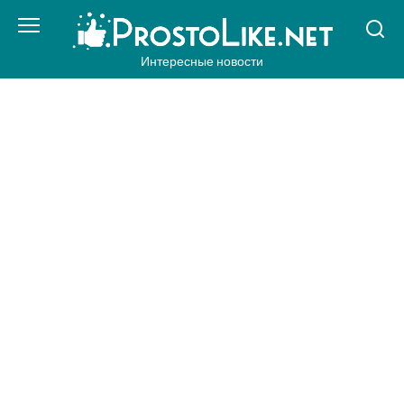
Перейти
к
контенту
Интересные новости