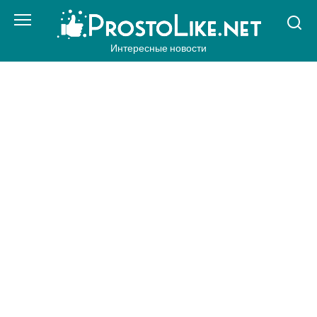
Перейти
к
контенту
Интересные новости