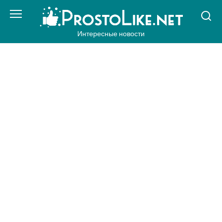
Перейти
к
контенту
Интересные новости