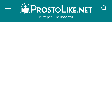
Перейти
к
контенту
Интересные новости