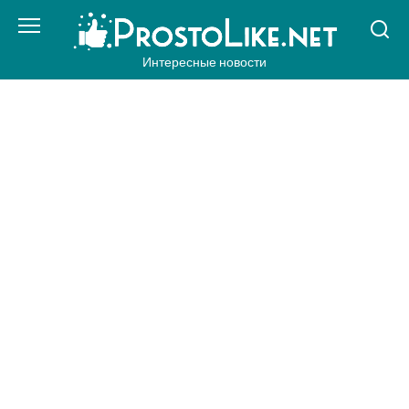
Перейти
к
контенту
Интересные новости