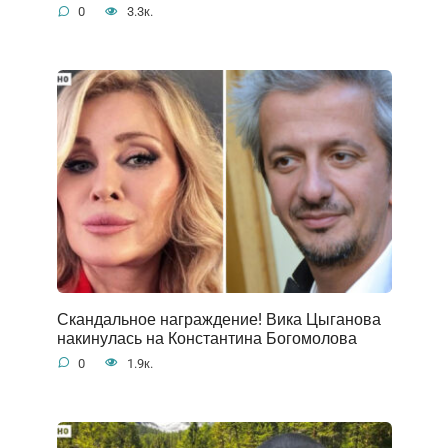
0
3.3к.
Скандальное награждение! Вика Цыганова
накинулась на Константина Богомолова
0
1.9к.