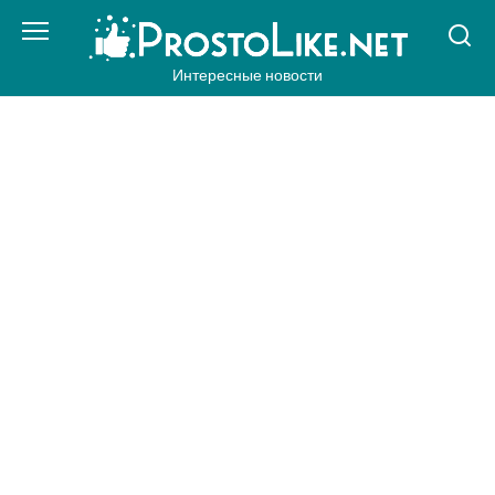
Перейти
к
контенту
Интересные новости