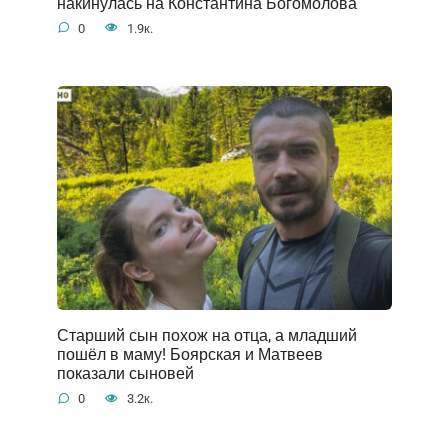
накинулась на Константина Богомолова
0
1.9к.
Старший сын похож на отца, а младший
пошёл в маму! Боярская и Матвеев
показали сыновей
0
3.2к.