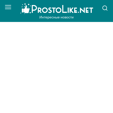
Перейти
к
контенту
Интересные новости