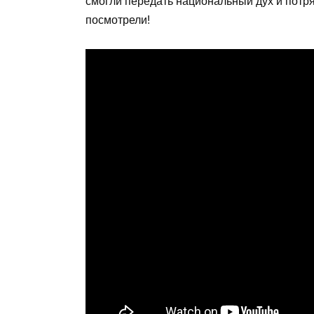
смогли передать национальный дух и потря
посмотрели!