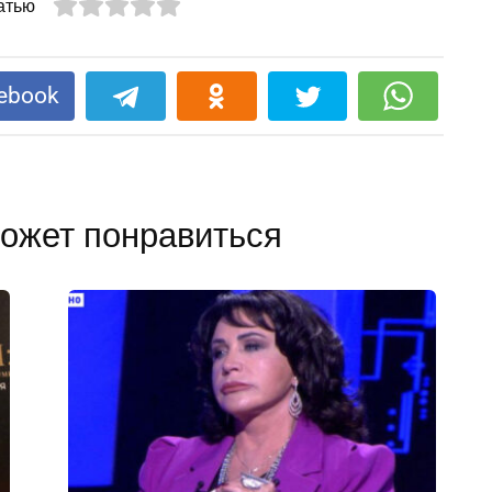
атью
ebook
ожет понравиться