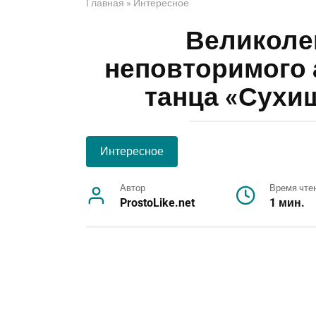
Главная
»
Интересное
Великоле
неповторимого 
танца «Сухиш
Интересное
Автор
Время чте
ProstoLike.net
1 мин.