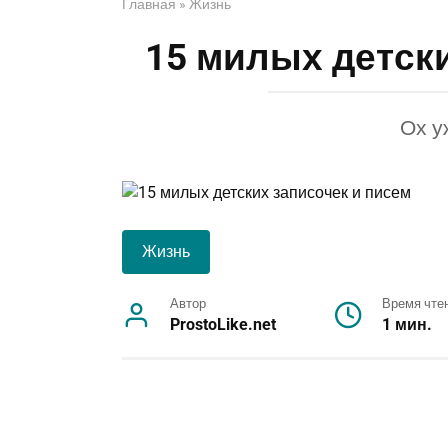
Главная
»
Жизнь
15 милых детски
Ох у
Жизнь
Автор
Время чте
ProstoLike.net
1 мин.