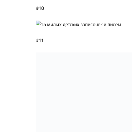
#10
#11
#12
#13