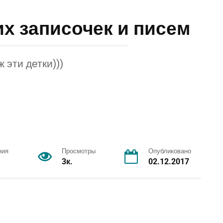
х записочек и писем
ж эти детки)))
ния
Просмотры
Опубликовано
3к.
02.12.2017