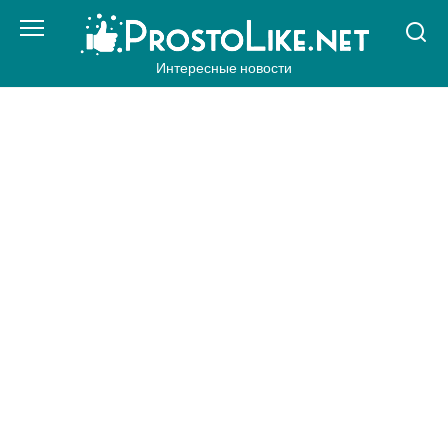
Перейти
к
контенту
Интересные новости